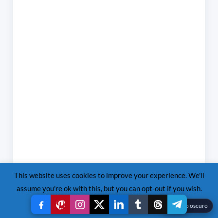
This website uses cookies to improve your experience. We'll
assume you're ok with this, but you can opt-out if you wish.
QR – Orbes Argentina
Read More
Accept
Reject
☾
Modo oscuro