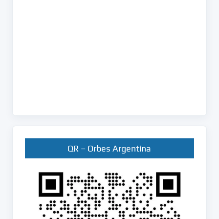
QR – Orbes Argentina