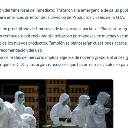
ón del timerosal de inmediato.
Trataron a la emergencia de salud púb
 era entonces director de la División de Productos virales de la FDA.
ción precipitada de timerosal de las vacunas haría:
«… Plantear preg
 un compuesto potencialmente peligroso permanezca en muchas vacu
irlo de los nuevos productos. También se plantearían cuestiones acerca 
 recomendación del uso.
amos reales de mercurio implica álgebra de noveno grado. Entonces ¿
Por qué los CDC y los órganos asesores que hacen estos cálculos expa