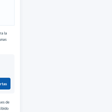
ra la
cunas
rtas
ses de
ibido