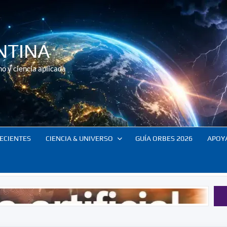
NTINA
o y ciencia aplicada
ECIENTES
CIENCIA & UNIVERSO
GUÍA ORBES 2026
APOY
El co