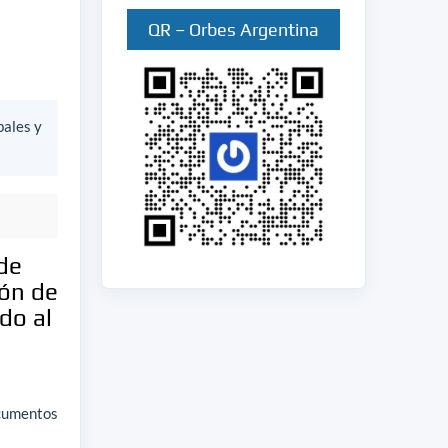
QR – Orbes Argentina
bales y
de
ión de
do al
ocumentos