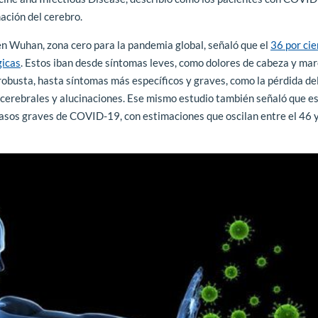
mación del cerebro.
 Wuhan, zona cero para la pandemia global, señaló que el
36 por cie
gicas
. Estos iban desde síntomas leves, como dolores de cabeza y mar
obusta, hasta síntomas más específicos y graves, como la pérdida del
s cerebrales y alucinaciones. Ese mismo estudio también señaló que e
asos graves de COVID-19, con estimaciones que oscilan entre el 46 y