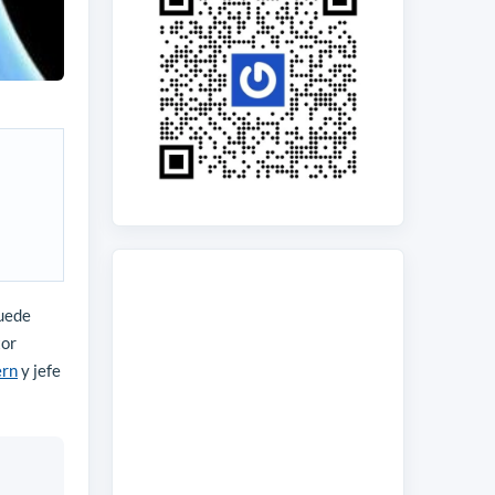
puede
tor
ern
y jefe