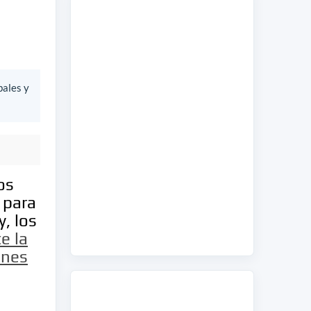
bales y
os
 para
, los
e la
ones