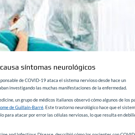
causa síntomas neurológicos
sponsable de COVID-19 ataca el sistema nervioso desde hace un
staban investigando las muchas manifestaciones de la enfermedad.
edicine, un grupo de médicos italianos observó cómo algunos de los p
rome de Guillain-Barré
. Este trastorno neurológico hace que el siste
o para atacar por error las células nerviosas, lo que resulta en debil
dicine and Infectious Disease, describió cómo los pacientes con COVI