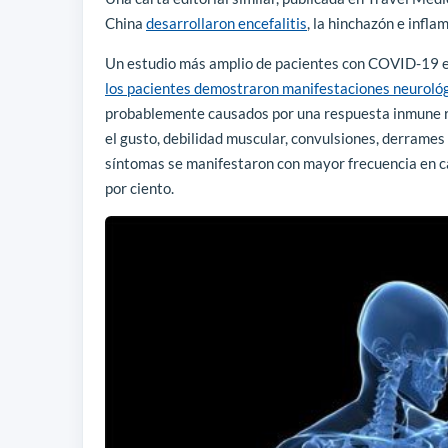
China
desarrollaron encefalitis
, la hinchazón e infla
Un estudio más amplio de pacientes con COVID-19 en
los pacientes demostraron manifestaciones neuroló
probablemente causados ​​por una respuesta inmune r
el gusto, debilidad muscular, convulsiones, derrame
síntomas se manifestaron con mayor frecuencia en c
por ciento.