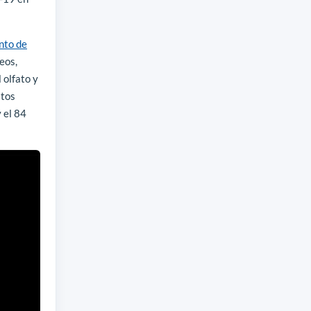
nto de
eos,
 olfato y
stos
 el 84