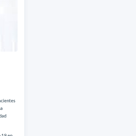
acientes
ma
idad
D-19 en