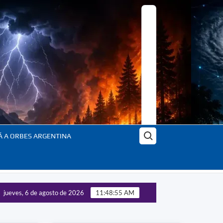
Buscar:
Á A ORBES ARGENTINA
jueves, 6 de agosto de 2026
11:48:57 AM
 Orbes: el planeta en transformación – En profundidad