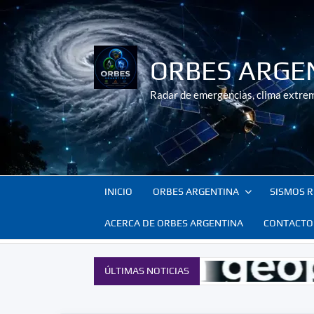
Saltar
al
contenido
ORBES ARGE
Radar de emergencias, clima extrem
INICIO
ORBES ARGENTINA
SISMOS R
ACERCA DE ORBES ARGENTINA
CONTACTO
ÚLTIMAS NOTICIAS