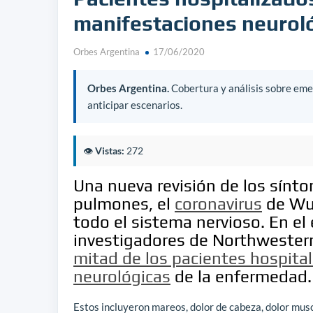
manifestaciones neurol
Orbes Argentina
17/06/2020
Orbes Argentina.
Cobertura y análisis sobre emer
anticipar escenarios.
👁️
Vistas:
272
Una nueva revisión de los sínto
pulmones, el
coronavirus
de Wu
todo el sistema nervioso. En el
investigadores de Northweste
mitad de los pacientes hospita
neurológicas
de la enfermedad
Estos incluyeron mareos, dolor de cabeza, dolor muscu