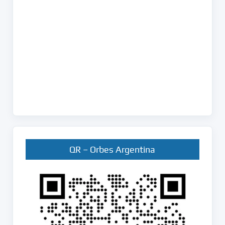
QR – Orbes Argentina