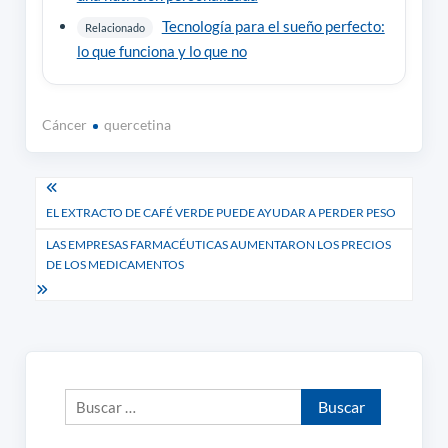
Tecnología para el sueño perfecto:
Relacionado
lo que funciona y lo que no
Cáncer
quercetina
Navegación
EL EXTRACTO DE CAFÉ VERDE PUEDE AYUDAR A PERDER PESO
de
LAS EMPRESAS FARMACÉUTICAS AUMENTARON LOS PRECIOS
entradas
DE LOS MEDICAMENTOS
Buscar: