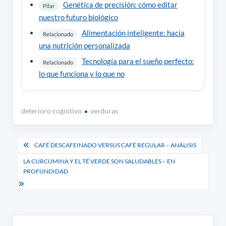
Genética de precisión: cómo editar
Pilar
nuestro futuro biológico
Alimentación inteligente: hacia
Relacionado
una nutrición personalizada
Tecnología para el sueño perfecto:
Relacionado
lo que funciona y lo que no
deterioro cognitivo
verduras
Navegación
CAFÉ DESCAFEINADO VERSUS CAFÉ REGULAR – ANÁLISIS
de
LA CURCUMINA Y EL TÉ VERDE SON SALUDABLES – EN
PROFUNDIDAD
entradas