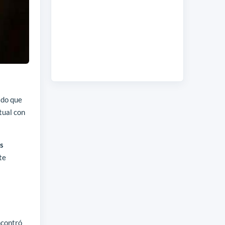
ado que
tual con
s
te
ncontró