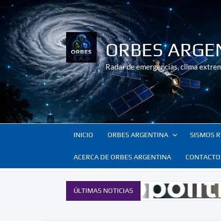
Saltar
al
contenido
ORBES ARGE
Radar de emergencias, clima extrem
INICIO
ORBES ARGENTINA
SISMOS R
ACERCA DE ORBES ARGENTINA
CONTACTO
ÚLTIMAS NOTICIAS