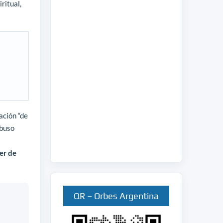
ritual,
ación “de
abuso
er de
QR – Orbes Argentina