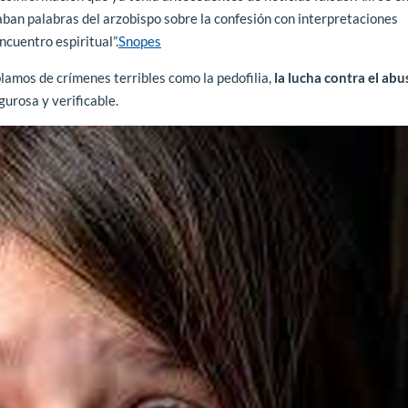
aban palabras del arzobispo sobre la confesión con interpretaciones
cuentro espiritual”.
Snopes
blamos de crímenes terribles como la pedofilia,
la lucha contra el abu
gurosa y verificable.