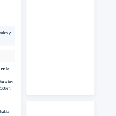
bales y
 en la
tar a los
stados”
.
 había