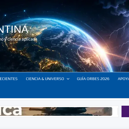
NTINA
o y ciencia aplicada
ECIENTES
CIENCIA & UNIVERSO
GUÍA ORBES 2026
APOY
Resumen Orbes: el planeta en