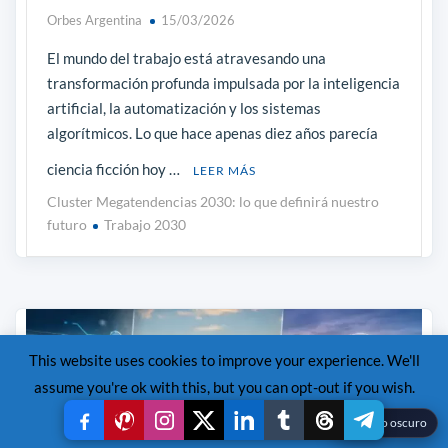
Orbes Argentina
15/03/2026
El mundo del trabajo está atravesando una
transformación profunda impulsada por la inteligencia
artificial, la automatización y los sistemas
algorítmicos. Lo que hace apenas diez años parecía
ciencia ficción hoy …
LEER MÁS
Cluster Megatendencias 2030: lo que definirá nuestro
futuro
Trabajo 2030
This website uses cookies to improve your experience. We'll
assume you're ok with this, but you can opt-out if you wish.
Read More
Accept
Reject
☾
Modo oscuro