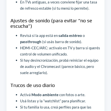
En TVs antiguas, a veces conviene fijar una tasa
de refresco estable (si tu menú lo permite).
Ajustes de sonido (para evitar “no se
escucha”)
Revisá si la app está en
salida estéreo
o
passthrough
(si usás barra de sonido).
HDMI-CEC/ARC: activalo en TV y barra si querés
control de volumen unificado.
Si hay desincronización, probá reiniciar el equipo
de audio y el Chromecast (parece básico, pero
suele arreglarlo).
Trucos de uso diario
Activá
Modo ambiente
con fotos o arte.
Usá listas y la “watchlist” para planificar.
Si tu familia lo usa, creá perfiles para que las