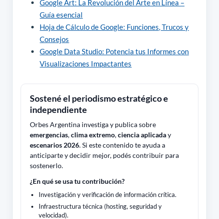
Google Art: La Revolución del Arte en Línea –
Guía esencial
Hoja de Cálculo de Google: Funciones, Trucos y
Consejos
Google Data Studio: Potencia tus Informes con
Visualizaciones Impactantes
Sostené el periodismo estratégico e
independiente
Orbes Argentina investiga y publica sobre
emergencias
,
clima extremo
,
ciencia aplicada
y
escenarios 2026
. Si este contenido te ayuda a
anticiparte y decidir mejor, podés contribuir para
sostenerlo.
¿En qué se usa tu contribución?
Investigación y verificación de información crítica.
Infraestructura técnica (hosting, seguridad y
velocidad).