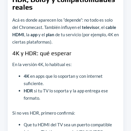
reales
Acá es donde aparecen los “depende”: no todo es solo
del Chromecast. También influyen el
televisor
, el
cable
HDMI
, la
app
y el
plan
de tu servicio (por ejemplo, 4K en
ciertas plataformas).
4K y HDR: qué esperar
En la versión 4K, lo habitual es:
4K
en apps que lo soportan y con internet
suficiente.
HDR
si tu TV lo soporta y la app entrega ese
formato.
Si no ves HDR, primero confirmá:
Que tu HDMI del TV sea un puerto compatible