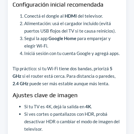
Configuración inicial recomendada
Conectá el dongle al
HDMI
del televisor.
Alimentación: usá el cargador incluido (evitá
puertos USB flojos del TV si te causa reinicios).
Seguí la app
Google Home
para emparejar y
elegir Wi-Fi.
Iniciá sesión con tu cuenta Google y agregá apps.
Tip práctico: si tu Wi-Fi tiene dos bandas, priorizá
5
GHz
si el router está cerca. Para distancia o paredes,
2.4 GHz
puede ser más estable aunque más lenta.
Ajustes clave de imagen
Si tu TV es 4K, dejá la salida en
4K
.
Si ves cortes o pantallazos con HDR, probá
desactivar HDR o cambiar el modo de imagen del
televisor.