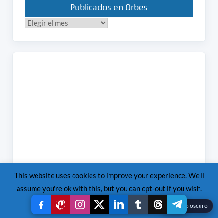
Publicados en Orbes
Publicados
en
Orbes
This website uses cookies to improve your experience. We'll
assume you're ok with this, but you can opt-out if you wish.
Read More
Accept
Reject
☾
Modo oscuro