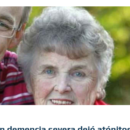
n demencia severa dejó atónito