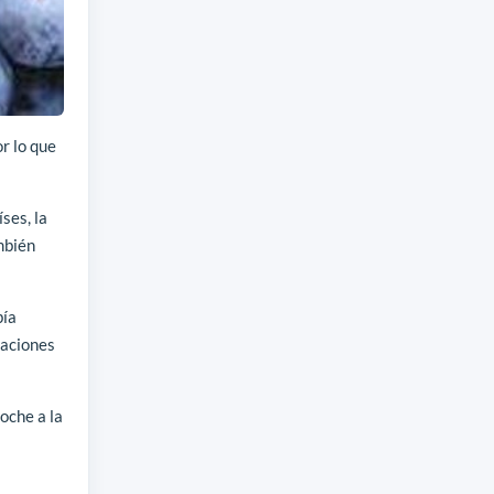
r lo que
ses, la
mbién
bía
uaciones
oche a la