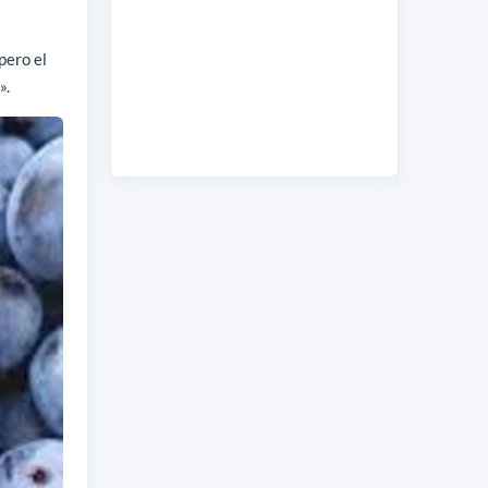
pero el
».