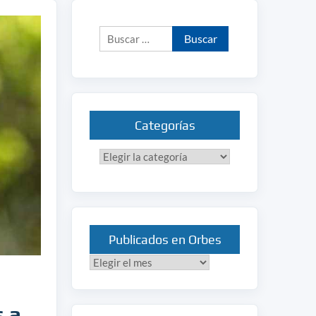
Buscar:
Categorías
Categorías
Publicados en Orbes
Publicados
en
Orbes
s a