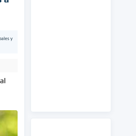
bales y
al