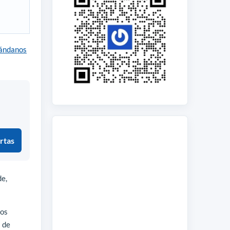
ándanos
rtas
de,
tos
s de