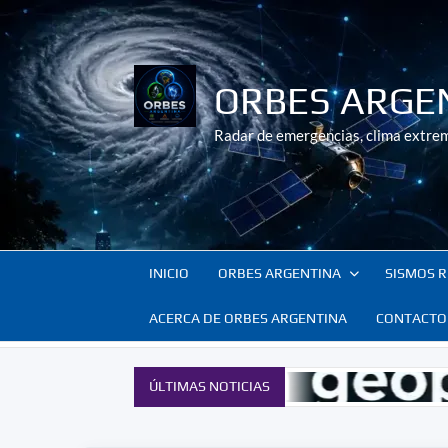
Saltar
al
contenido
ORBES ARGE
Radar de emergencias, clima extrem
INICIO
ORBES ARGENTINA
SISMOS R
ACERCA DE ORBES ARGENTINA
CONTACTO
ÚLTIMAS NOTICIAS