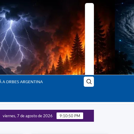
Buscar:
Á A ORBES ARGENTINA
viernes, 7 de agosto de 2026
9:10:51 PM
der: la nueva geopolítica global – Actualizado