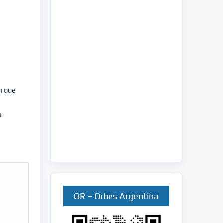
n que
a
QR – Orbes Argentina