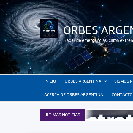
Saltar
al
contenido
ORBES ARGE
Radar de emergencias, clima extrem
INICIO
ORBES ARGENTINA
SISMOS R
ACERCA DE ORBES ARGENTINA
CONTACTO
ÚLTIMAS NOTICIAS