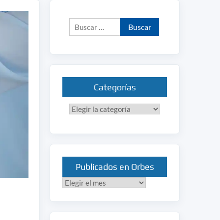
Buscar:
Categorías
Categorías
Publicados en Orbes
Publicados
en
Orbes