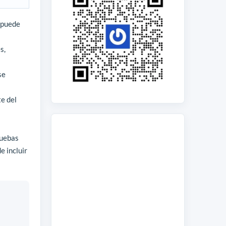
 puede
s,
se
e del
ruebas
e incluir