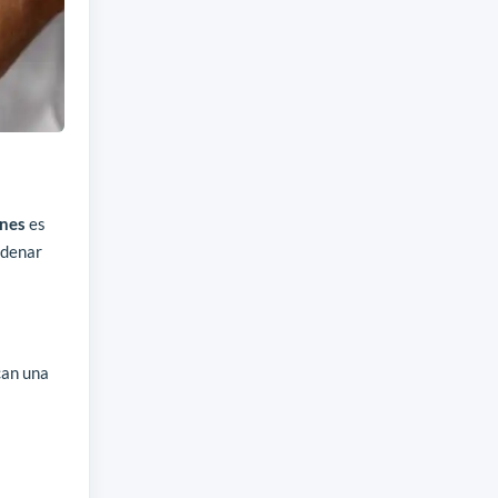
nes
es
adenar
can una