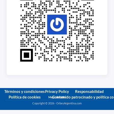
Términos y condiciones
Privacy Policy
Responsabilidad
Política de cookies
Contenido patrocinado y política c
Mapa del sitio
Copyright © 2026 - OrbesArgentina.com
Política de privacidad