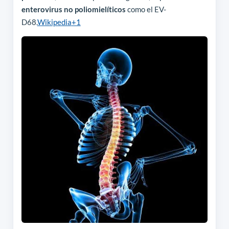
enterovirus no poliomielíticos
como el EV-
D68.
Wikipedia
+1