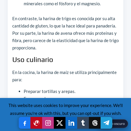
minerales como el fósforo y el magnesio.
En contraste, la harina de trigo es conocida por su alta
cantidad de gluten, lo que la hace ideal para panadería.
Por su parte, la harina de avena ofrece más proteínas y
fibra, pero carece de la elasticidad que la harina de trigo
proporciona.
Uso culinario
En la cocina, la harina de maíz se utiliza principalmente
para:
Preparar tortillas y arepas.
Espesar salsas y sopas.
This website uses cookies to improve your experience. We'll
Hacer polenta y otros platos tradicionales.
assume you're ok with this, but you can opt-out if you wish.
En comparación, la harina de trigo es fundamental para
Read More
Accept
Reject
☾
Modo oscuro
productos horneados como pan, pasteles y galletas.