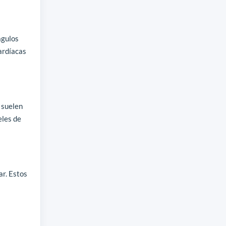
águlos
ardíacas
 suelen
eles de
ar. Estos