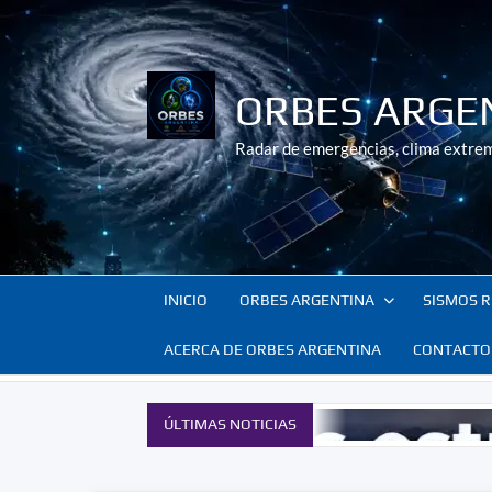
Saltar
al
contenido
ORBES ARGE
Radar de emergencias, clima extrem
INICIO
ORBES ARGENTINA
SISMOS R
ACERCA DE ORBES ARGENTINA
CONTACTO
ÚLTIMAS NOTICIAS