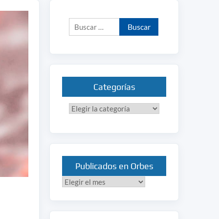
Buscar:
Categorías
Categorías
Publicados en Orbes
Publicados
en
Orbes