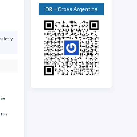
QR – Orbes Argentina
bales y
rre
no y