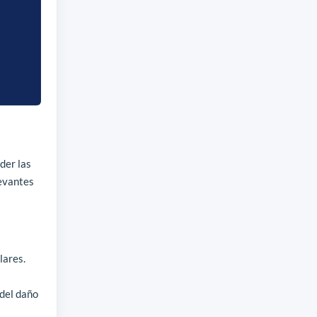
der las
levantes
lares.
 del daño