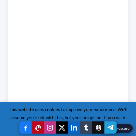
This website uses cookies to improve your experience. We'll
assume you're ok with this, but you can opt-out if you wish.
Read More
Accept
Reject
☾
Modo oscuro