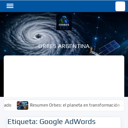
Saltar
Buscar
al
contenido
ORBES ARGENTINA
do
Resumen Orbes: el planeta en transformación – En p
Etiqueta:
Google AdWords