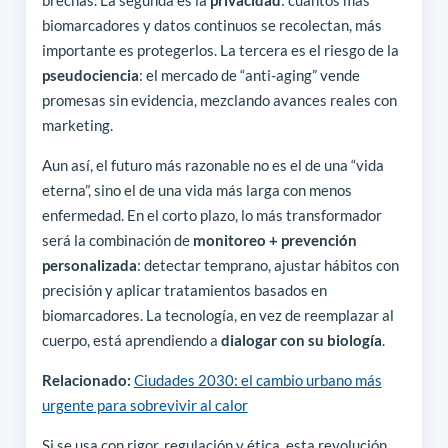
brechas. La segunda es la
privacidad
: cuantos más
biomarcadores y datos continuos se recolectan, más
importante es protegerlos. La tercera es el riesgo de la
pseudociencia
: el mercado de “anti-aging” vende
promesas sin evidencia, mezclando avances reales con
marketing.
Aun así, el futuro más razonable no es el de una “vida
eterna”, sino el de una vida más larga con menos
enfermedad. En el corto plazo, lo más transformador
será la combinación de
monitoreo + prevención
personalizada
: detectar temprano, ajustar hábitos con
precisión y aplicar tratamientos basados en
biomarcadores. La tecnología, en vez de reemplazar al
cuerpo, está aprendiendo a
dialogar con su biología
.
Relacionado:
Ciudades 2030: el cambio urbano más
urgente para sobrevivir al calor
Si se usa con rigor, regulación y ética, esta revolución