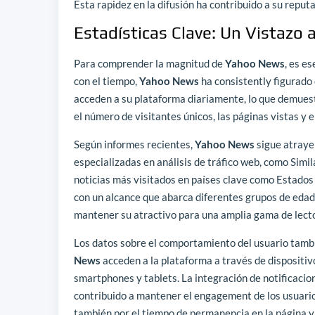
Esta rapidez en la difusión ha contribuido a su reput
Estadísticas Clave: Un Vistazo
Para comprender la magnitud de
Yahoo News
, es e
con el tiempo,
Yahoo News
ha consistently figurado e
acceden a su plataforma diariamente, lo que demuestr
el número de visitantes únicos, las páginas vistas y 
Según informes recientes,
Yahoo News
sigue atraye
especializadas en análisis de tráfico web, como Sim
noticias más visitados en países clave como Estados 
con un alcance que abarca diferentes grupos de edad
mantener su atractivo para una amplia gama de lect
Los datos sobre el comportamiento del usuario tambi
News
acceden a la plataforma a través de dispositiv
smartphones y tablets. La integración de notificacio
contribuido a mantener el engagement de los usuarios.
también por el tiempo de permanencia en la página y