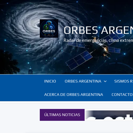
Saltar
al
contenido
ORBES ARGE
Radar de emergencias, clima extrem
INICIO
ORBES ARGENTINA
SISMOS R
ACERCA DE ORBES ARGENTINA
CONTACTO
ÚLTIMAS NOTICIAS