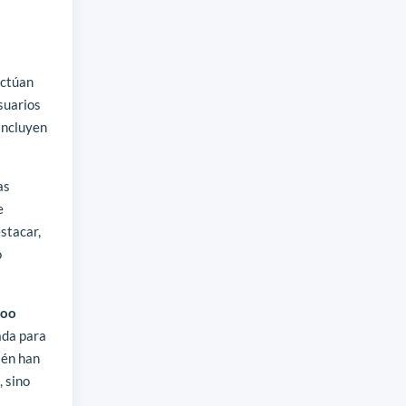
uctúan
usuarios
incluyen
as
e
stacar,
o
hoo
ada para
ién han
, sino