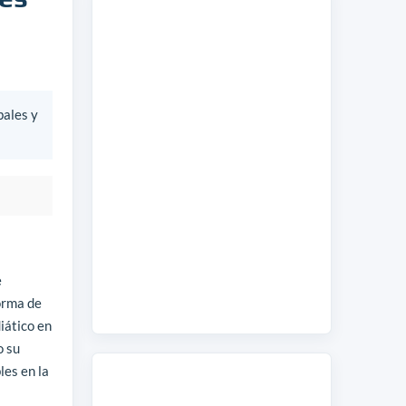
bales y
e
orma de
iático en
o su
les en la