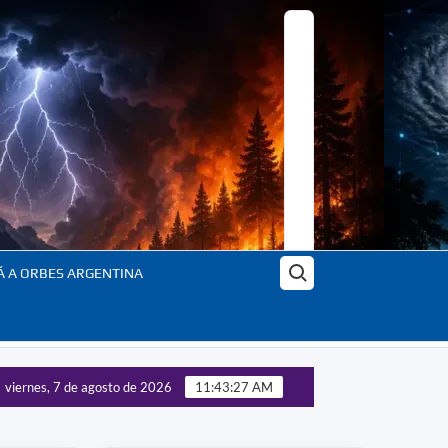
Buscar:
Á A ORBES ARGENTINA
viernes, 7 de agosto de 2026
11:43:29 AM
logía y poder: la nueva geopolítica global – Actualizado