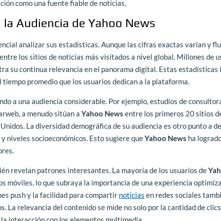
ación como una fuente fiable de noticias.
 a la Audiencia de Yahoo News
sencial analizar sus estadísticas. Aunque las cifras exactas varían y fl
ntre los sitios de noticias más visitados a nivel global. Millones de 
a su continua relevancia en el panorama digital. Estas estadísticas 
el tiempo promedio que los usuarios dedican a la plataforma.
ndo a una audiencia considerable. Por ejemplo, estudios de consultor
ilarweb, a menudo sitúan a
Yahoo News
entre los primeros 20 sitios d
Unidos. La diversidad demográfica de su audiencia es otro punto a de
 y niveles socioeconómicos. Esto sugiere que
Yahoo News
ha lograd
ores.
én revelan patrones interesantes. La mayoría de los usuarios de
Ya
os móviles, lo que subraya la importancia de una experiencia optimiz
nes push y la facilidad para compartir
noticias
en redes sociales tamb
 La relevancia del contenido se mide no solo por la cantidad de clics
 la interacción con los elementos multimedia.