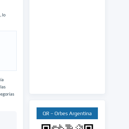
 lo
ía
 las
tegorías
QR – Orbes Argentina