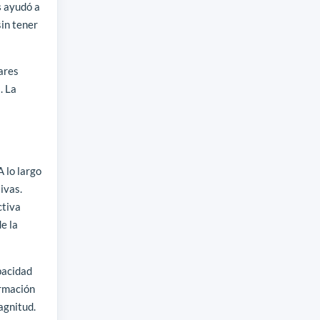
s
ayudó a
sin tener
lares
. La
 lo largo
ivas.
ctiva
e la
apacidad
ormación
agnitud.