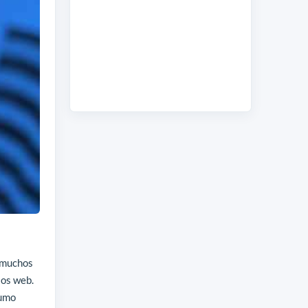
a muchos
ios web.
sumo