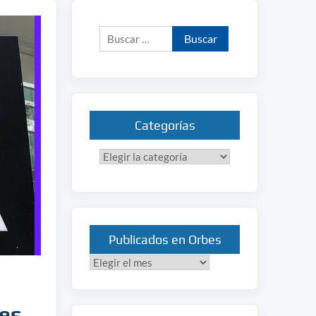
Buscar:
Categorías
Categorías
Publicados en Orbes
Publicados
en
Orbes
ves