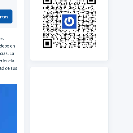
rtas
des
 debe en
cias. La
eriencia
ad de sus