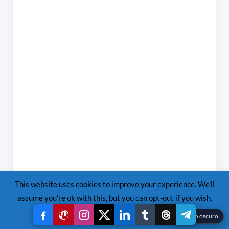
This website uses cookies to improve your experience. We'll
assume you're ok with this, but you can opt-out if you wish.
Read More
Accept
Reject
☾
Modo oscuro
Términos y condiciones
Privacy Policy
Responsabilidad