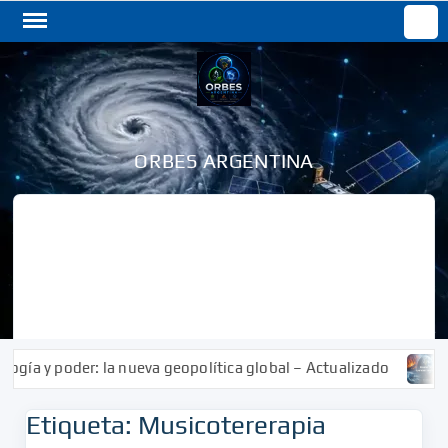
Saltar
Buscar
al
contenido
ORBES ARGENTINA
a y poder: la nueva geopolítica global – Actualizado
Res
Etiqueta:
Musicotererapia