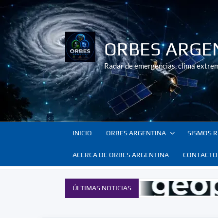
Saltar
al
contenido
ORBES ARGE
Radar de emergencias, clima extrem
INICIO
ORBES ARGENTINA
SISMOS R
ACERCA DE ORBES ARGENTINA
CONTACTO
ÚLTIMAS NOTICIAS