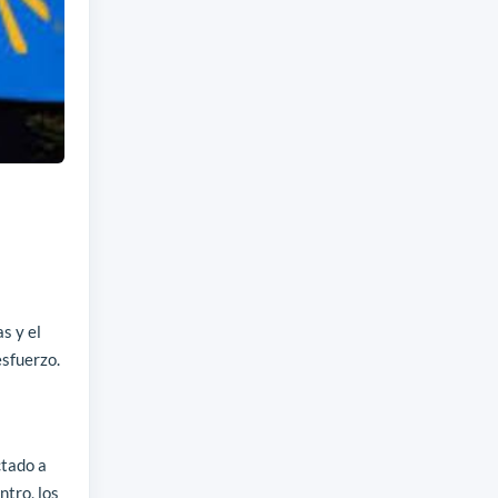
s y el
esfuerzo.
ctado a
ntro, los