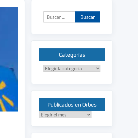
Buscar:
Categorías
Categorías
Publicados en Orbes
Publicados
en
Orbes