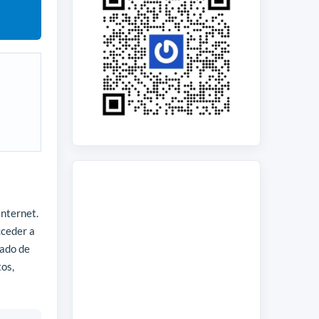
Internet.
cceder a
tado de
tos,