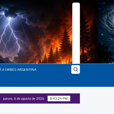
Buscar:
Á A ORBES ARGENTINA
jueves, 6 de agosto de 2026
8:43:25 PM
n Orbes: el planeta en transformación – En profundidad