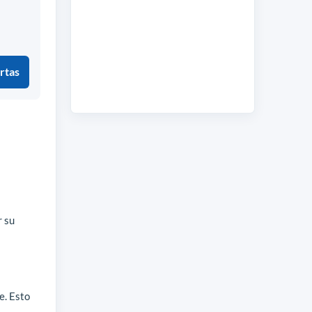
rtas
r su
e. Esto