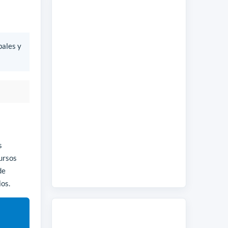
bales y
s
ursos
de
ios.