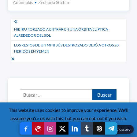
Anunnakis
Zecharia Sitchin
Navegación
NIBIRU FORZADO A ENTRAR EN UNA ÓRBITA ELÍPTICA
de
ALREDEDOR DEL SOL
entradas
LOS RESTOS DE UN MINIBÚS DESTROZADO DEJÓ A OTROS 20
HERIDOS EN YEMEN
Buscar:
This website uses cookies to improve your experience. We'll
assume you're ok with this, but you can opt-out if you wish.
Read More
Accept
Reject
☾
Modo oscuro
Categorías