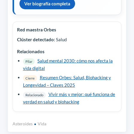
Ver biografía completa
Red maestra Orbes
Clúster detectado:
Salud
Relacionados
Salud mental 2030: cómo nos afecta la
Pilar
vida digital
Resumen Orbes: Salud, Biohacking y
Cierre
Longevidad – Claves 2025
Vivir más y mejor: qué funciona de
Relacionado
verdad en salud y biohacking
Asteroides
Vida