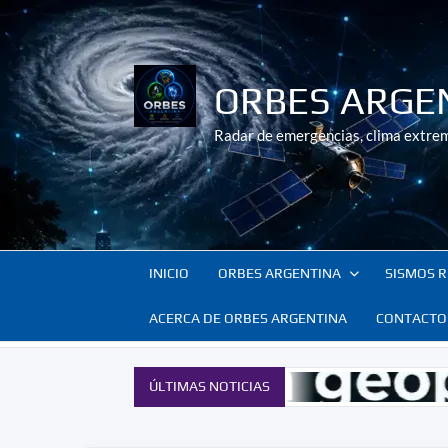
Saltar
al
contenido
ORBES ARGE
Radar de emergencias, clima extrem
INICIO
ORBES ARGENTINA
SISMOS R
ACERCA DE ORBES ARGENTINA
CONTACTO
ÚLTIMAS NOTICIAS