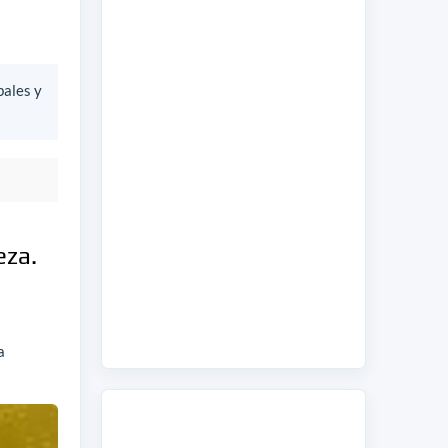
bales y
eza.
a