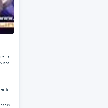
uz. Es
 puede
 en la
ampanas