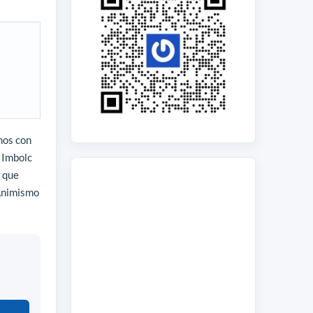
mos con
n Imbolc
n que
 Animismo