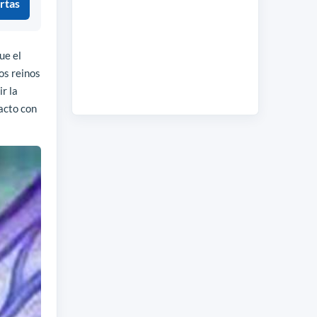
rtas
ue el
os reinos
r la
acto con