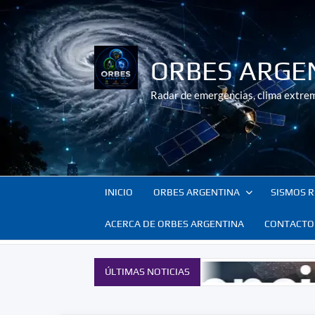
Saltar
al
contenido
ORBES ARGE
Radar de emergencias, clima extrem
INICIO
ORBES ARGENTINA
SISMOS R
ACERCA DE ORBES ARGENTINA
CONTACTO
ÚLTIMAS NOTICIAS