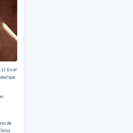
LI. En él
idad que
un
res de
 Otros