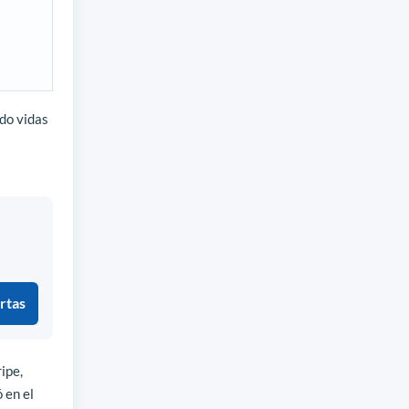
do vidas
rtas
ipe,
 en el