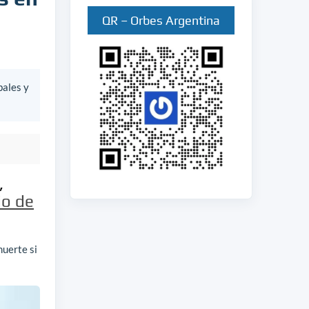
QR – Orbes Argentina
bales y
,
io de
muerte si