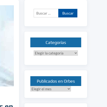
Buscar:
Categorías
Categorías
Publicados en Orbes
Publicados
en
Orbes
s en