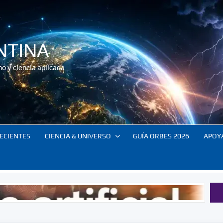
NTINA
o y ciencia aplicada
ECIENTES
CIENCIA & UNIVERSO
GUÍA ORBES 2026
APOY
El control