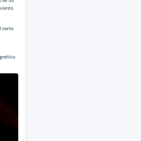
 viento
l norte
agnético