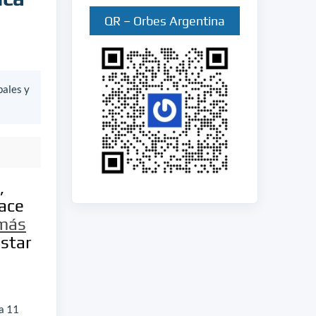
QR – Orbes Argentina
bales y
,
hace
 más
estar
da 11