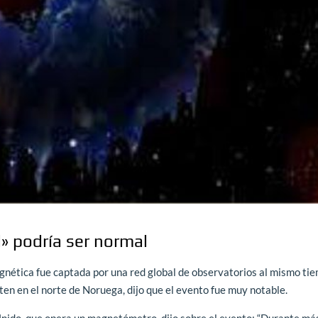
» podría ser normal
nética fue captada por una red global de observatorios al mismo ti
en en el norte de Noruega, dijo que el evento fue muy notable.
Unido, que opera un magnetómetro, dijo sobre el evento: “Durante má