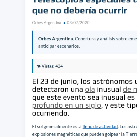
que no debería ocurrir
Orbes Argentina
03/07/2020
Orbes Argentina.
Cobertura y análisis sobre emer
anticipar escenarios.
👁️
Vistas:
424
El 23 de junio, los astrónomos u
detectaron una
ola
inusual
de 
que este evento sea inusual es
profundo en un siglo
, y este t
ocurriendo.
El sol generalmente está
lleno de actividad
. Los ast
explosiones magnéticas que pueden golpear la Tierra