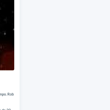
empo. Rob
s de 30