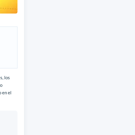
s, los
do
 en el