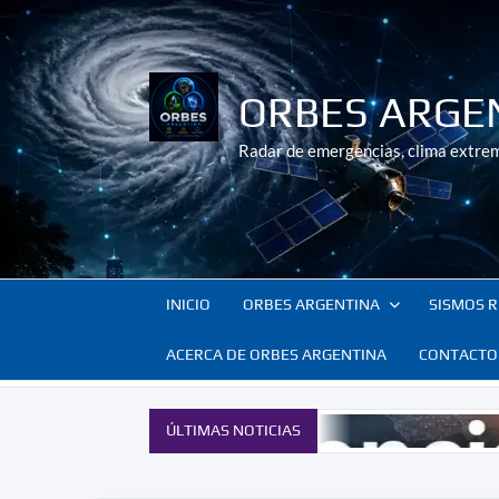
Saltar
al
contenido
ORBES ARGE
Radar de emergencias, clima extrem
INICIO
ORBES ARGENTINA
SISMOS R
ACERCA DE ORBES ARGENTINA
CONTACTO
ÚLTIMAS NOTICIAS