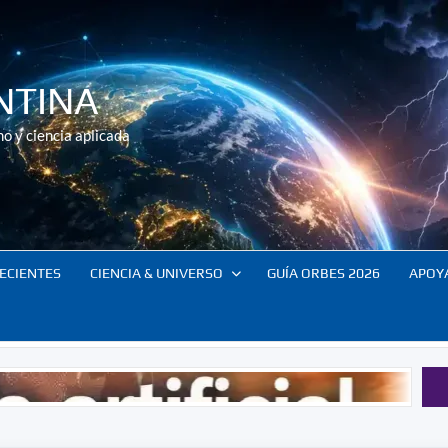
NTINA
o y ciencia aplicada
ECIENTES
CIENCIA & UNIVERSO
GUÍA ORBES 2026
APOY
El control d