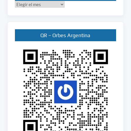
Publicados
en
Orbes
QR – Orbes Argentina