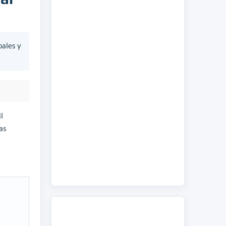
bales y
l
as