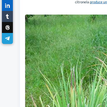
citronela
produce un