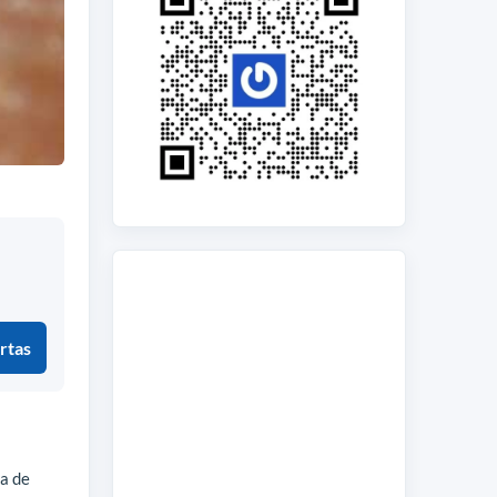
rtas
ta de