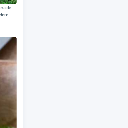
uera de
idere