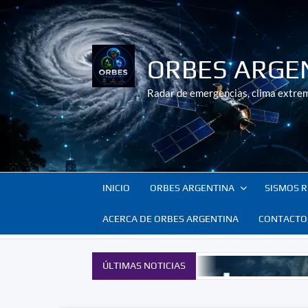
Saltar
al
contenido
ORBES ARGE
Radar de emergencias, clima extrem
INICIO
ORBES ARGENTINA
SISMOS R
ACERCA DE ORBES ARGENTINA
CONTACTO
ÚLTIMAS NOTICIAS