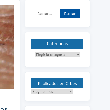
Buscar:
Categorías
Categorías
Publicados en Orbes
Publicados
en
Orbes
gar