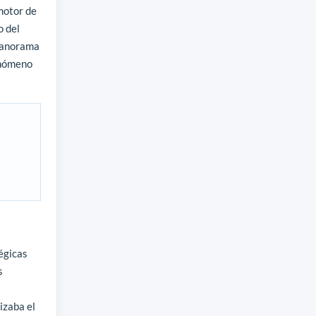
motor de
o del
 panorama
enómeno
égicas
s
izaba el