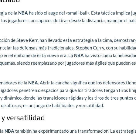
egia de la
NBA
ha sido el auge del «small-ball». Esta táctica implica j
los jugadores son capaces de tirar desde la distancia, manejar el bal
cción de Steve Kerr, han llevado esta estrategia a la cima, demostra
telar las defensas más tradicionales. Stephen Curry, con su habilida
ió en el epítome de esta nueva era. La
NBA
ha visto cómo la necesida
squemas, siendo reemplazado por jugadores más ágiles que pueden est
renadores de la
NBA
. Abrir la cancha significa que los defensores tien
 jugadores penetren o espacios para que los tiradores tengan tiros lim
y dinámico, donde las transiciones rápidas y los tiros de tres puntos 
 de alturas; es un juego de habilidades y versatilidad.
y versatilidad
 la
NBA
también ha experimentado una transformación. La estrategia