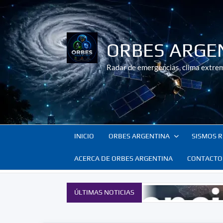
Saltar
al
contenido
ORBES ARGE
Radar de emergencias, clima extrem
INICIO
ORBES ARGENTINA
SISMOS R
ACERCA DE ORBES ARGENTINA
CONTACTO
ÚLTIMAS NOTICIAS