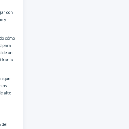
ugar con
ón y
ndo cómo
d para
d de un
irar la
en que
pios.
de alto
 del