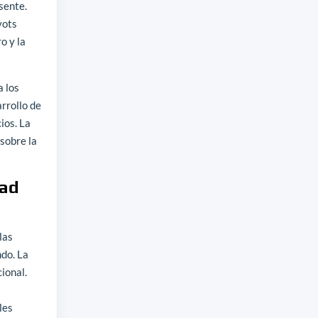
sente.
vots
o y la
a los
rrollo de
ios. La
sobre la
dad
las
ndo. La
ional.
les