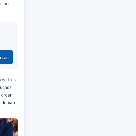
ación
rtas
a de tres
muchos
y crear
s debían