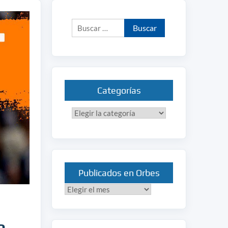
Buscar:
Categorías
Categorías
Publicados en Orbes
Publicados
en
Orbes
o