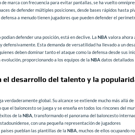
 de marca con frecuencia para evitar pantallas, se ha vuelto omnipre
paces de defender múltiples posiciones, desde bases rápidos hasta pí
a defensa a menudo tienen jugadores que pueden defender el perímetr
o podían defender una posición, está en declive. La
NBA
valora ahora 
 y defensivamente. Esta demanda de versatilidad ha llevado a un desa
quienes deben dominar tanto el ataque como la defensa desde sus inic
a evolución, proporcionando a los equipos de la
NBA
datos detallados 
 el desarrollo del talento y la populari
iga verdaderamente global. Su alcance se extiende mucho más allá de 
 que el baloncesto se juega y se enseña en todos los rincones del mu
éxitos de la
NBA
, transformando el panorama del baloncesto internac
estadounidense, con una pequeña representación de jugadores
países pueblan las plantillas de la
NBA
, muchos de ellos ocupando ro