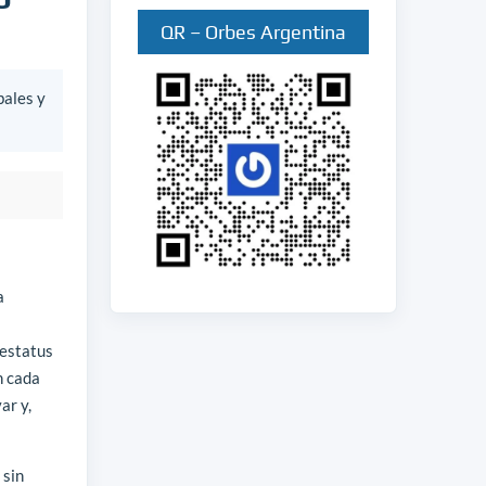
QR – Orbes Argentina
bales y
a
 estatus
n cada
ar y,
 sin