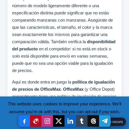
número de modelo ligeramente diferente o una
especificación distinta puede significar que no estás
comparando manzanas con manzanas. Asegúrate de
que las características, el tamaño, el color y la marca
sean exactamente los mismos para garantizar una
comparación válida. También verifica la
disponibilidad
del producto
en el competidor: si no está en stock o
solo está disponible para envío en varias semanas,
puede que no sea una opción viable para la igualación
de precios.
Aquí es donde entra en juego la
política de igualación
de precios de OfficeMax
.
OfficeMax
(y Office Depot)
generalmente tiene una política de igualación de precios
competitiva. Esta política te permite obtener el mismo
This website uses cookies to improve your experience. We'll
precio que un competidor por un artículo idéntico. Es
assume you're ok with this, but you can opt-out if you wish.
crucial
conocer los detalles de esta política
antes de
Read More
Accept
Reject
☾
Modo oscuro
intentar igualar un precio, ya que existen condiciones y