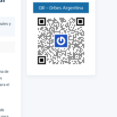
QR – Orbes Argentina
bales y
ma de
os
ara el
ede
s para