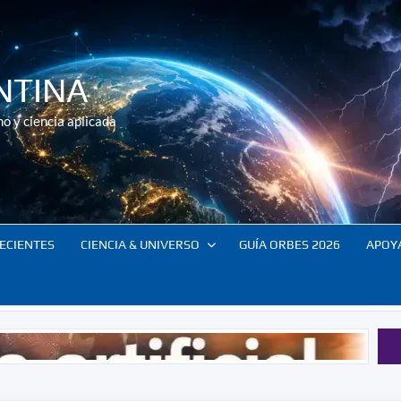
NTINA
o y ciencia aplicada
ECIENTES
CIENCIA & UNIVERSO
GUÍA ORBES 2026
APOY
El cont