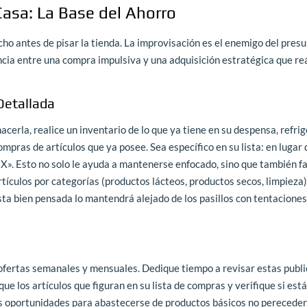
Casa: La Base del Ahorro
o antes de pisar la tienda. La improvisación es el enemigo del pres
ncia entre una compra impulsiva y una adquisición estratégica que r
Detallada
acerla, realice un inventario de lo que ya tiene en su despensa, refri
mpras de artículos que ya posee. Sea específico en su lista: en lugar 
X». Esto no solo le ayuda a mantenerse enfocado, sino que también fac
rtículos por categorías (productos lácteos, productos secos, limpieza
ista bien pensada lo mantendrá alejado de los pasillos con tentaciones
ofertas semanales y mensuales. Dedique tiempo a revisar estas publi
sque los artículos que figuran en su lista de compras y verifique si est
es oportunidades para abastecerse de productos básicos no pereceder