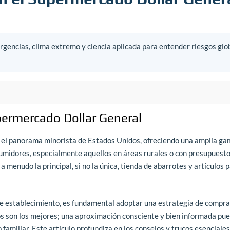
gencias, clima extremo y ciencia aplicada para entender riesgos glo
permercado Dollar General
n el panorama minorista de Estados Unidos, ofreciendo una amplia ga
umidores, especialmente aquellos en áreas rurales o con presupuest
a menudo la principal, si no la única, tienda de abarrotes y artículos p
de establecimiento, es fundamental adoptar una estrategia de compra
ios son los mejores; una aproximación consciente y bien informada pu
 familiar. Este artículo profundiza en los consejos y trucos esenciale