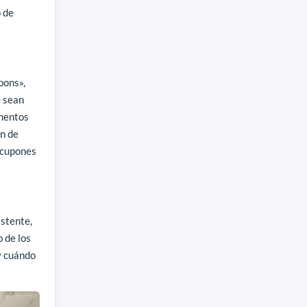
o de
pons»,
e sean
imentos
n de
s cupones
istente,
 de los
y cuándo