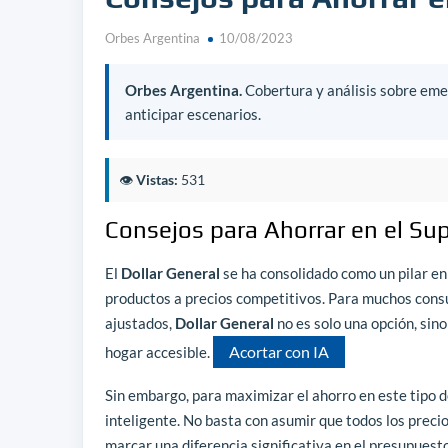
Orbes Argentina
10/08/2023
Orbes Argentina.
Cobertura y análisis sobre emer
anticipar escenarios.
👁️
Vistas:
531
Consejos para Ahorrar en el Su
El
Dollar General
se ha consolidado como un pilar e
productos a precios competitivos. Para muchos cons
ajustados,
Dollar General
no es solo una opción, sino 
Acortar con IA
hogar accesible.
Sin embargo, para maximizar el ahorro en este tipo 
inteligente. No basta con asumir que todos los prec
marcar una diferencia significativa en el presupuesto