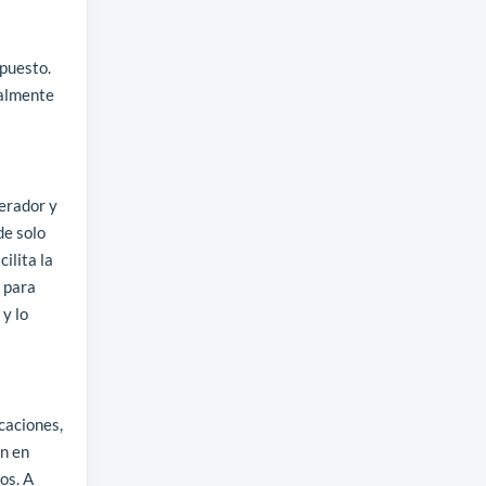
upuesto.
ealmente
gerador y
de solo
ilita la
) para
 y lo
caciones,
án en
os. A