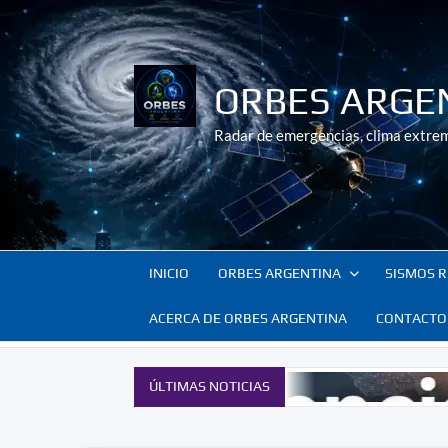
Saltar
al
contenido
ORBES ARGE
Radar de emergencias, clima extrem
INICIO
ORBES ARGENTINA
SISMOS R
ACERCA DE ORBES ARGENTINA
CONTACTO
ÚLTIMAS NOTICIAS