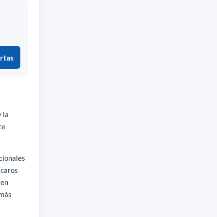
rtas
 la
te
cionales
 caros
 en
 más