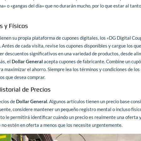
a» o «gangas del día» que no durarán mucho, por lo que estar al tant
 y Físicos
ienen su propia plataforma de cupones digitales, los «DG Digital Cou
b. Antes de cada visita, revise los cupones disponibles y cargue los qu
cer descuentos significativos en una variedad de productos, desde al
ás, el
Dollar General
acepta cupones de fabricante. Combine un cupó
a maximizar el ahorro. Siempre lea los términos y condiciones de lo
tos que desea comprar.
storial de Precios
ecios de
Dollar General
. Algunos artículos tienen un precio base cons
uente, considere mantener un pequeño registro mental o incluso físico
to le permitirá identificar cuándo un precio es realmente una oferta 
ue no estén en oferta a menos que los necesite urgentemente.