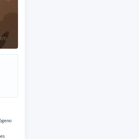
rógeno
nes