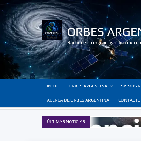
Saltar
al
contenido
ORBES ARGE
Radar de emergencias, clima extrem
INICIO
ORBES ARGENTINA
SISMOS R
ACERCA DE ORBES ARGENTINA
CONTACTO
ÚLTIMAS NOTICIAS