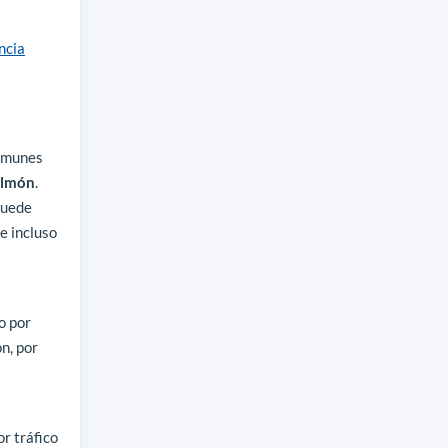
ncia
comunes
ulmón
.
uede
e incluso
o por
n, por
r tráfico