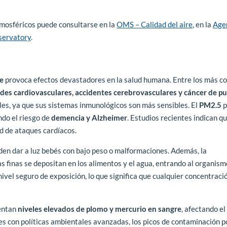
mosféricos puede consultarse en la
OMS – Calidad del aire
, en la
Age
servatory
.
e
provoca efectos devastadores en la salud humana. Entre los más 
des cardiovasculares, accidentes cerebrovasculares y cáncer de p
les, ya que sus sistemas inmunológicos son más sensibles. El
PM2.5
p
ndo el riesgo de
demencia y Alzheimer
. Estudios recientes indican qu
ad de ataques cardíacos.
n dar a luz bebés con bajo peso o malformaciones. Además, la
las finas se depositan en los alimentos y el agua, entrando al organism
ivel seguro de exposición, lo que significa que cualquier concentració
sentan
niveles elevados de plomo y mercurio en sangre
, afectando el
des con políticas ambientales avanzadas, los picos de contaminación po