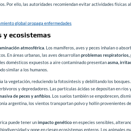
. Por ello, las autoridades recomiendan evitar actividades físicas al
tamiento global propaga enfermedades
s y ecosistemas
taminación atmosférica
. Los mamíferos, aves y peces inhalan o abso
tos. En áreas urbanas, las aves desarrollan
problemas respiratorios,
ales domésticos expuestos a aire contaminado presentan
asma, irrita
odo similar a los humanos.
a la vegetación, reduciendo la fotosíntesis y debilitando los bosques.
erbívoros y depredadores. Las partículas ácidas se depositan en ríos y
asiva de peces y anfibios
. Los suelos también se empobrecen, dism
onia argentina, los vientos transportan polvo y hollín provenientes d
érica puede tener un
impacto genético
en especies sensibles, alteran
 biodiversidad y pone en riesgo ecosistemas enteros. Los animales m