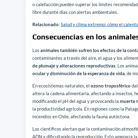
o calefacción pueden superar los límites recomendados
libre durante días con alertas ambientales.
Relacionado:
Salud y clima extremo: cómo el calen
Consecuencias en los animale
Los
animales también sufren los efectos de la con
contaminantes a través del aire, el agua y los alimen
de plumaje y alteraciones reproductivas
. Los anim
ocular y disminución de la esperanza de vida
, de m
En ecosistemas naturales, el
ozono troposférico
dañ
altera la cadena alimentaria, afectando a insectos, h
modificando el pH del agua y provocando la
muerte m
la productividad agrícola. En regiones como la Patag
incendios en Chile, afectando la fauna autóctona.
Los científicos alertan que la contaminación atmosf
ADN y dificultando la reproducción. Esto amenaza la