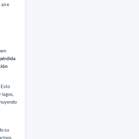
 aire
rben
 pérdida
ción
 Esto
 lagos,
inuyendo
e
do su
arinos,