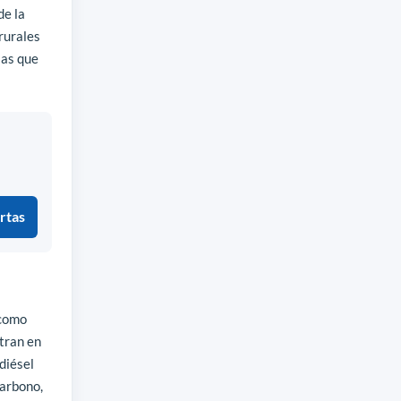
de la
rurales
las que
rtas
—como
stran en
diésel
carbono,