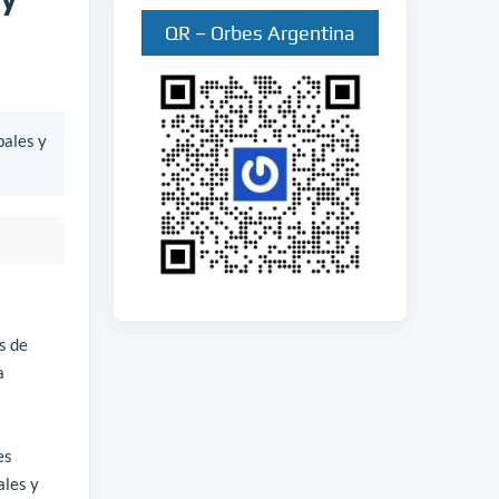
QR – Orbes Argentina
bales y
s de
a
es
ales y