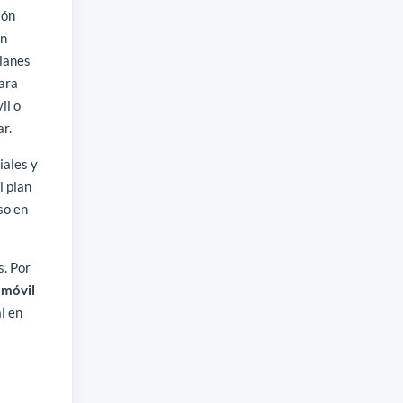
ión
en
planes
para
il o
ar.
iales y
l plan
so en
s. Por
 móvil
l en