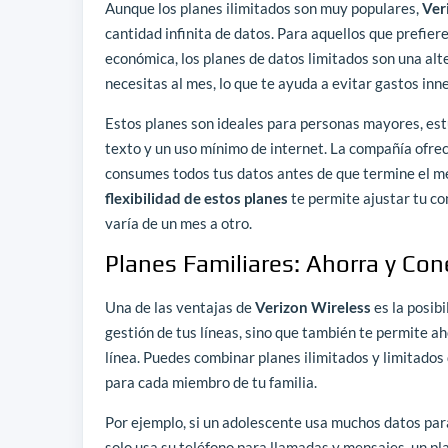
Aunque los planes ilimitados son muy populares,
Ver
cantidad infinita de datos. Para aquellos que prefie
económica, los planes de datos limitados son una alte
necesitas al mes, lo que te ayuda a evitar gastos inn
Estos planes son ideales para personas mayores, est
texto y un uso mínimo de internet. La compañía ofrec
consumes todos tus datos antes de que termine el m
flexibilidad de estos planes
te permite ajustar tu co
varía de un mes a otro.
Planes Familiares: Ahorra y Co
Una de las ventajas de
Verizon Wireless
es la posibi
gestión de tus líneas, sino que también te permite a
línea. Puedes combinar planes ilimitados y limitados d
para cada miembro de tu familia.
Por ejemplo, si un adolescente usa muchos datos para 
solo usa su teléfono para llamadas y mensajes, un pla