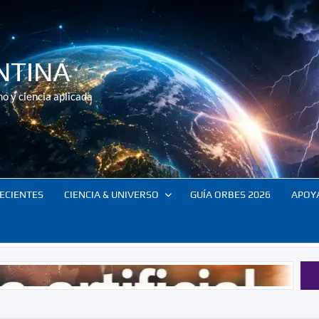
NTINA
o y ciencia aplicada
ECIENTES
CIENCIA & UNIVERSO
GUÍA ORBES 2026
APOY
El co