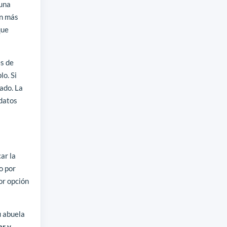
 una
ón más
que
es de
lo. Si
ado. La
 datos
car la
o por
jor opción
u abuela
ar y