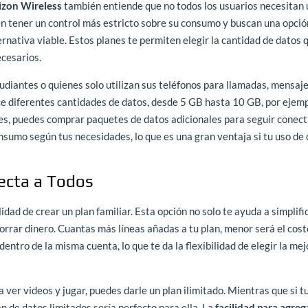
izon Wireless
también entiende que no todos los usuarios necesitan
ren tener un control más estricto sobre su consumo y buscan una opci
rnativa viable. Estos planes te permiten elegir la cantidad de datos 
ecesarios.
udiantes o quienes solo utilizan sus teléfonos para llamadas, mensaj
e diferentes cantidades de datos, desde 5 GB hasta 10 GB, por ejemp
es, puedes comprar paquetes de datos adicionales para seguir conect
nsumo según tus necesidades, lo que es una gran ventaja si tu uso de
necta a Todos
lidad de crear un plan familiar. Esta opción no solo te ayuda a simplifi
horrar dinero. Cuantas más líneas añadas a tu plan, menor será el cost
entro de la misma cuenta, lo que te da la flexibilidad de elegir la me
ver videos y jugar, puedes darle un plan ilimitado. Mientras que si t
n de datos limitados sería perfecto para ella. La
facilidad para agreg