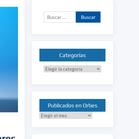
Buscar:
Categorías
Categorías
Publicados en Orbes
Publicados
en
Orbes
ares