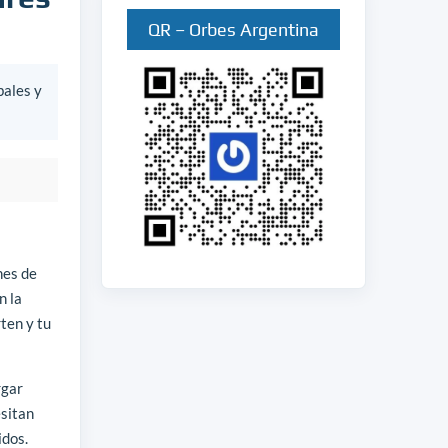
QR – Orbes Argentina
bales y
nes de
n la
rten y tu
rgar
esitan
idos.