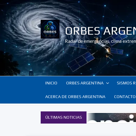
Saltar
al
contenido
ORBES ARGE
Radar de emergencias, clima extrem
INICIO
ORBES ARGENTINA
SISMOS R
ACERCA DE ORBES ARGENTINA
CONTACTO
ÚLTIMAS NOTICIAS