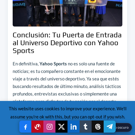
Conclusión: Tu Puerta de Entrada
al Universo Deportivo con Yahoo
Sports
En definitiva,
Yahoo Sports
no es solo una fuente de
noticias; es tu compañero constante en el emocionante
viaje a través del universo deportivo. Ya sea que estés
buscando resultados de último minuto, análisis tácticos
profundos, entrevistas exclusivas o simplemente una
plataforma para disfrutar de tu pasión por el deporte,
This website uses cookies to improve your experience. We'll
Yahoo Sports
te lo ofrece todo, de manera eficiente y
atractiva. Es, sin lugar a dudas, la herramienta
assume you're ok with this, but you can opt-out if you wish.
definitiva para mantenerte al día con las últimas
Read More
Accept
Reject
☾
Modo oscuro
noticias de
Yahoo Sports
y sumergirte por completo en