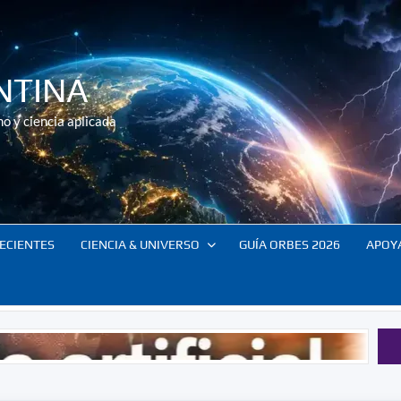
NTINA
o y ciencia aplicada
ECIENTES
CIENCIA & UNIVERSO
GUÍA ORBES 2026
APOY
El co