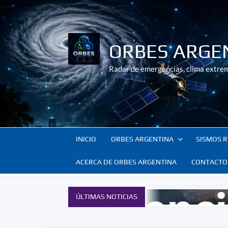
Saltar
al
contenido
ORBES ARGE
Radar de emergencias, clima extrem
INICIO
ORBES ARGENTINA
SISMOS R
ACERCA DE ORBES ARGENTINA
CONTACTO
ÚLTIMAS NOTICIAS