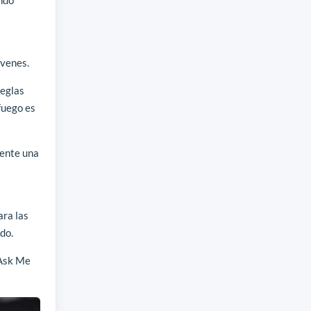
óvenes.
reglas
fuego es
mente una
a
ara las
do.
 Ask Me