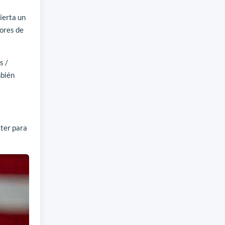
ierta un
dores de
s /
mbién
ter para