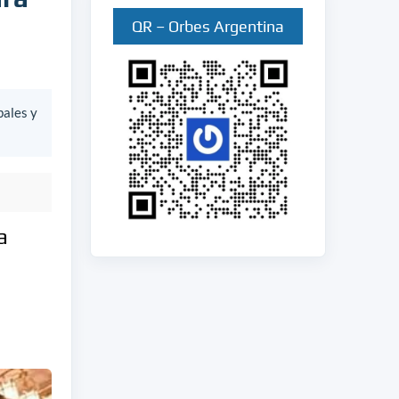
QR – Orbes Argentina
bales y
a