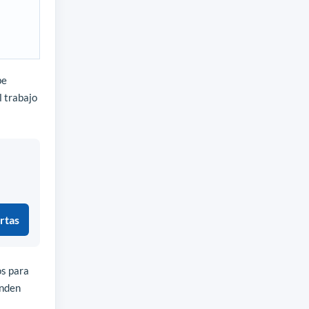
be
l trabajo
rtas
os para
enden