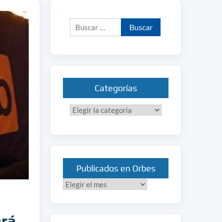
Buscar:
Categorías
Categorías
Publicados en Orbes
Publicados
en
Orbes
ará