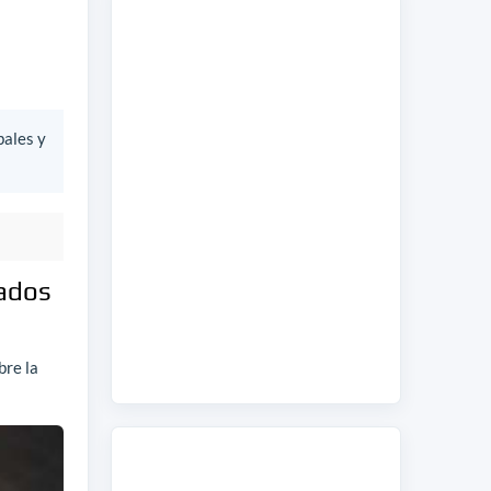
bales y
nados
bre la