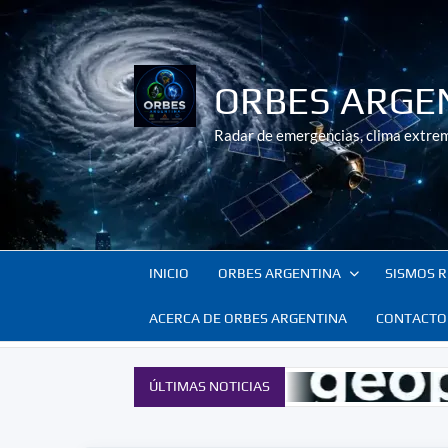
Saltar
al
contenido
ORBES ARGE
Radar de emergencias, clima extrem
INICIO
ORBES ARGENTINA
SISMOS R
ACERCA DE ORBES ARGENTINA
CONTACTO
ÚLTIMAS NOTICIAS