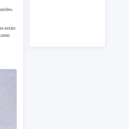
oción».
es están
 como