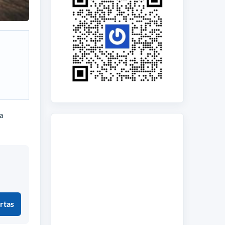
la
rtas