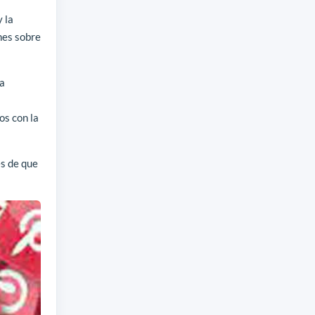
 la
nes sobre
ra
a
os con la
s de que