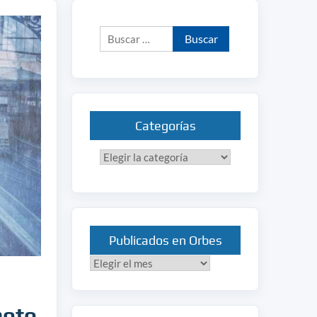
Buscar:
Categorías
Categorías
Publicados en Orbes
Publicados
en
Orbes
moto