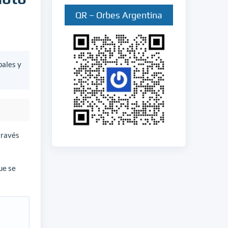
QR – Orbes Argentina
bales y
través
ue se