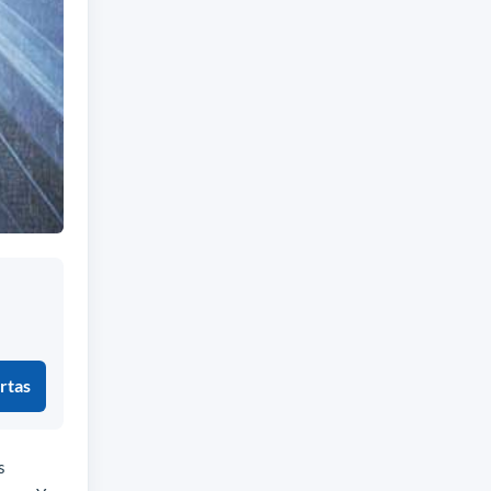
rtas
s