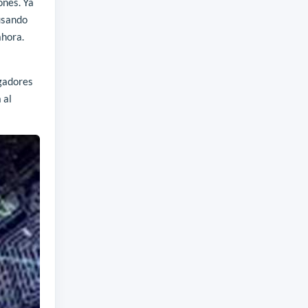
ones. Ya
sando
ahora.
igadores
 al