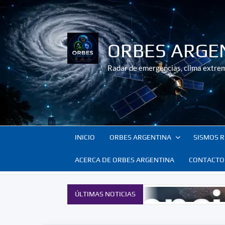
Saltar
al
contenido
ORBES ARGE
Radar de emergencias, clima extrem
INICIO
ORBES ARGENTINA
SISMOS R
ACERCA DE ORBES ARGENTINA
CONTACTO
ÚLTIMAS NOTICIAS