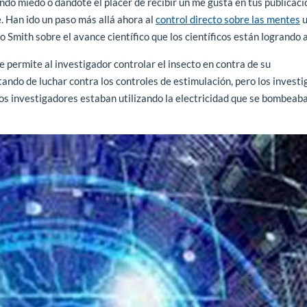
do miedo o dándote el placer de recibir un me gusta en tus publicaci
. Han ido un paso más allá ahora al
control directo sobre las mentes
u
 Smith sobre el avance científico que los científicos están logrando 
le permite al investigador controlar el insecto en contra de su
ando de luchar contra los controles de estimulación, pero los invest
Los investigadores estaban utilizando la electricidad que se bombeaba