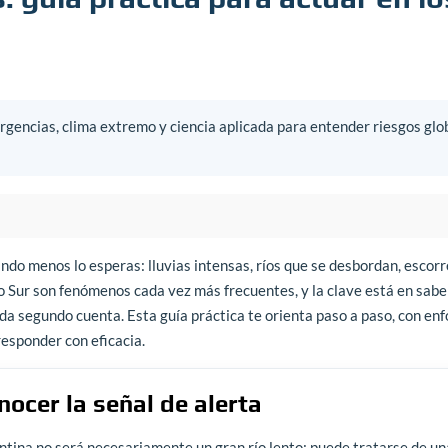
gencias, clima extremo y ciencia aplicada para entender riesgos glo
do menos lo esperas: lluvias intensas, ríos que se desbordan, escorr
no Sur son fenómenos cada vez más frecuentes, y la clave está en sab
da segundo cuenta. Esta guía práctica te orienta paso a paso, con en
responder con eficacia.
ocer la señal de alerta
ntina no será necesariamente un gran río lento: puede tratarse de un