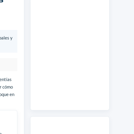
bales y
entías
er cómo
foque en
a