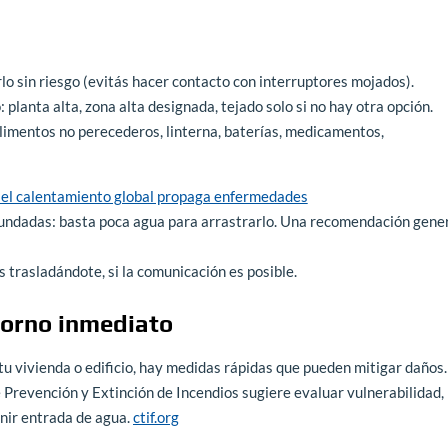
rlo sin riesgo (evitás hacer contacto con interruptores mojados).
lanta alta, zona alta designada, tejado solo si no hay otra opción.
alimentos no perecederos, linterna, baterías, medicamentos,
 el calentamiento global propaga enfermedades
inundadas: basta poca agua para arrastrarlo. Una recomendación gener
s trasladándote, si la comunicación es posible.
torno inmediato
tu vivienda o edificio, hay medidas rápidas que pueden mitigar daños.
 Prevención y Extinción de Incendios sugiere evaluar vulnerabilidad,
enir entrada de agua.
ctif.org