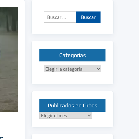
Buscar:
Categorías
Categorías
Publicados en Orbes
Publicados
en
Orbes
s