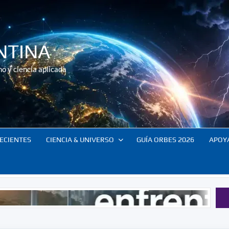
NTINA
o y ciencia aplicada
ECIENTES
CIENCIA & UNIVERSO
GUÍA ORBES 2026
APOY
risis globales – Todo lo que debes saber