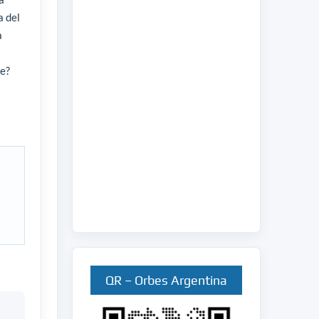
a del
a
te?
QR – Orbes Argentina