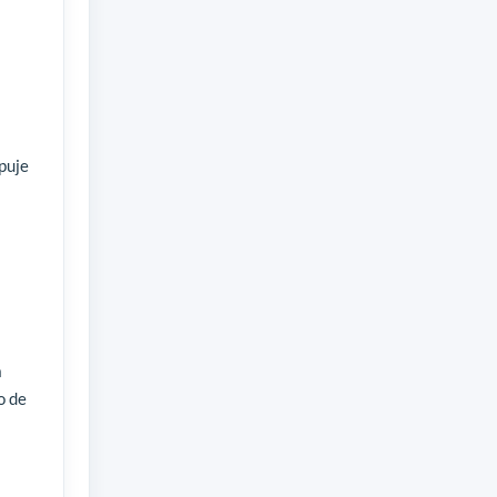
puje
a
o de