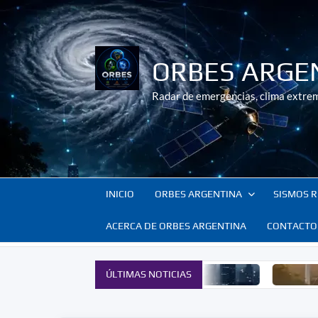
Saltar
al
contenido
ORBES ARGE
Radar de emergencias, clima extrem
INICIO
ORBES ARGENTINA
SISMOS R
ACERCA DE ORBES ARGENTINA
CONTACTO
ÚLTIMAS NOTICIAS
Innovación para enfrentar c