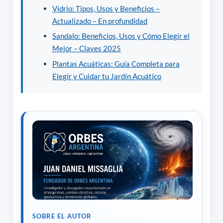
Vidrio: Tipos, Usos y Beneficios –
Actualizado – En profundidad
Sandalo: Beneficios, Usos y Cómo Elegir el
Mejor – Claves 2025
Plantas Acuáticas: Guía Completa para
Elegir y Cuidar tu Jardín Acuático
SOBRE EL AUTOR