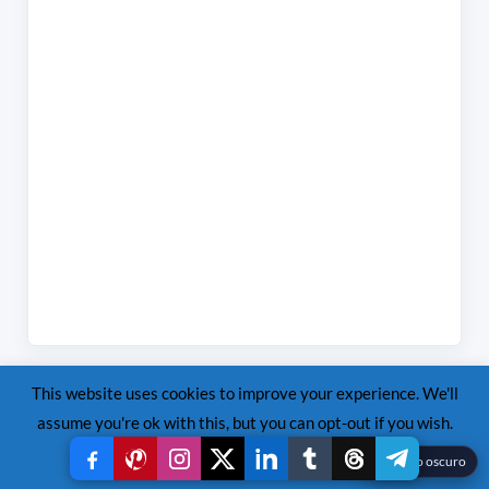
This website uses cookies to improve your experience. We'll
QR – Orbes Argentina
assume you're ok with this, but you can opt-out if you wish.
Read More
Accept
Reject
☾
Modo oscuro