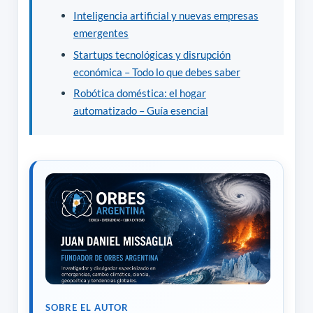
Inteligencia artificial y nuevas empresas
emergentes
Startups tecnológicas y disrupción
económica – Todo lo que debes saber
Robótica doméstica: el hogar
automatizado – Guía esencial
SOBRE EL AUTOR