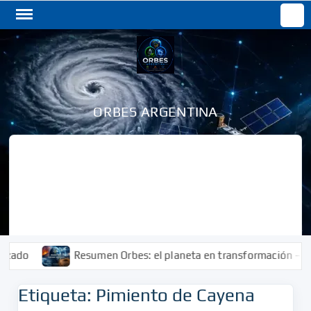
Saltar
Buscar
al
contenido
ORBES ARGENTINA
do
Resumen Orbes: el planeta en transformación – En p
Etiqueta:
Pimiento de Cayena