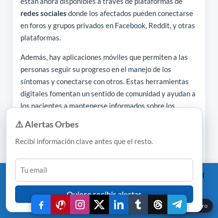
están ahora disponibles a través de plataformas de
redes sociales
donde los afectados pueden conectarse
en foros y grupos privados en Facebook, Reddit, y otras
plataformas.
Además, hay aplicaciones móviles que permiten a las
personas seguir su progreso en el manejo de los
síntomas y conectarse con otros. Estas herramientas
digitales fomentan un sentido de comunidad y ayudan a
los pacientes a mantenerse informados sobre los
recursos y avances en el tratamiento de la enfermedad.
×
⚠️ Alertas Orbes
Relacionados:
Recibí información clave antes que el resto.
Ciudades del 2030: resiliencia, energía limpia y
vida aumentada
This website uses cookies to improve your experience. We'll
Resumen Orbes: Salud, Biohacking y Longevidad
assume you're ok with this, but you can opt-out if you wish.
– Claves 2025
Quiero recibir alertas
Read More
Accept
Reject
Vivir más y mejor: qué funciona de verdad en
☾
Modo oscuro
salud y biohacking