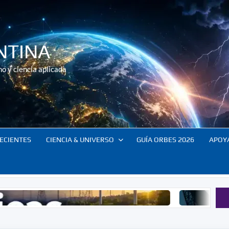
NTINA
o y ciencia aplicada
ECIENTES
CIENCIA & UNIVERSO
GUÍA ORBES 2026
APOY
Tecnología y poder: la nueva geopol