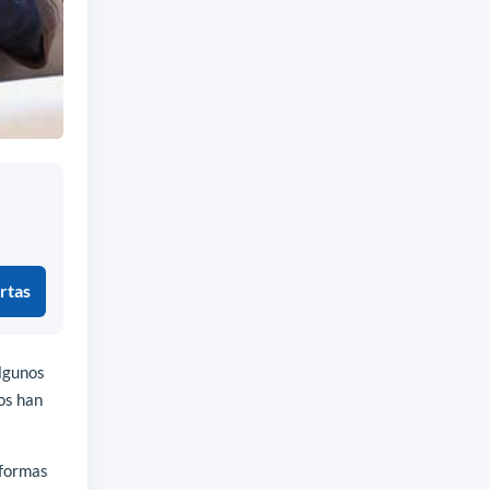
rtas
Algunos
os han
aformas