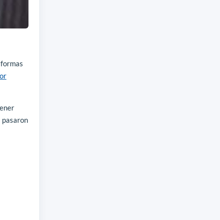
taformas
or
tener
s pasaron