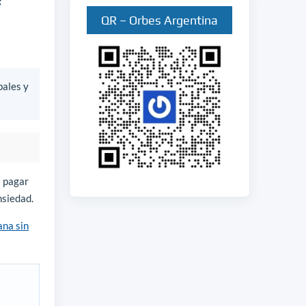
QR – Orbes Argentina
bales y
s pagar
nsiedad.
ana sin