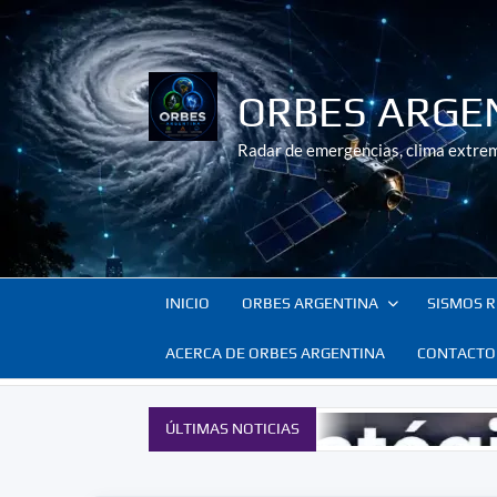
Saltar
al
contenido
ORBES ARGE
Radar de emergencias, clima extrem
INICIO
ORBES ARGENTINA
SISMOS R
ACERCA DE ORBES ARGENTINA
CONTACTO
ÚLTIMAS NOTICIAS