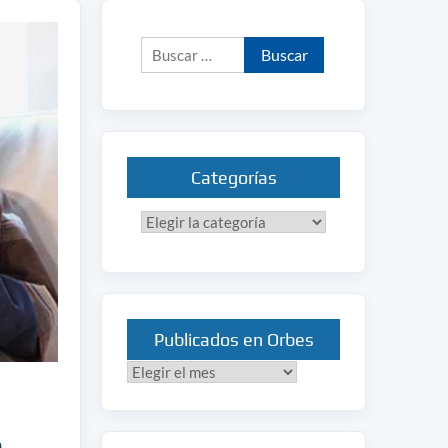
Buscar:
Categorías
Categorías
Publicados en Orbes
Publicados
en
Orbes
e