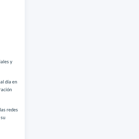
iales y
al día en
ración
las redes
 su